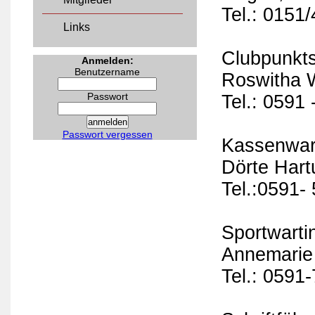
Tel.: 0151
Links
Clubpunktse
Anmelden:
Benutzername
Roswitha W
Passwort
Tel.: 0591
Passwort vergessen
Kassenwart
Dörte Hart
Tel.:0591-
Sportwarti
Annemarie
Tel.: 0591