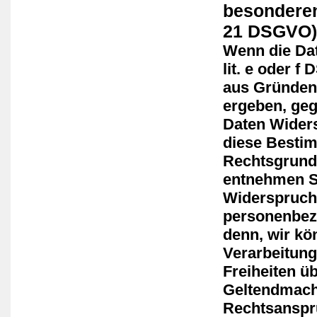
besonderen
21 DSGVO)
Wenn die Dat
lit. e oder f
aus Gründen,
ergeben, geg
Daten Widers
diese Bestim
Rechtsgrundl
entnehmen S
Widerspruch 
personenbezo
denn, wir kö
Verarbeitung
Freiheiten ü
Geltendmach
Rechtsansprü