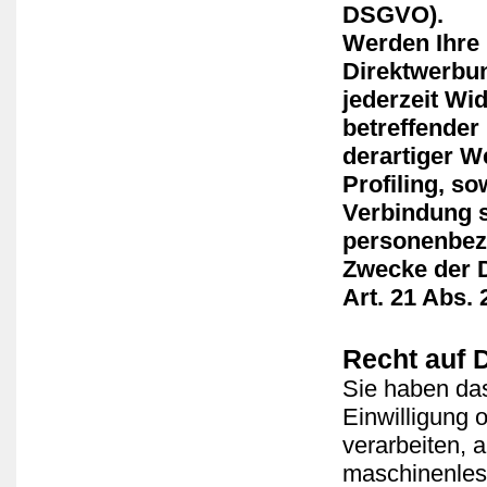
DSGVO).
Werden Ihre
Direktwerbun
jederzeit Wi
betreffende
derartiger W
Profiling, s
Verbindung s
personenbez
Zwecke der 
Art. 21 Abs.
Recht auf 
Sie haben das
Einwilligung o
verarbeiten, 
maschinenles