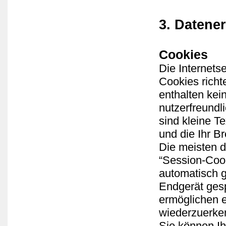
3. Datene
Cookies
Die Internets
Cookies rich
enthalten kei
nutzerfreundl
sind kleine T
und die Ihr B
Die meisten 
“Session-Coo
automatisch g
Endgerät gesp
ermöglichen 
wiederzuerke
Sie können Ih