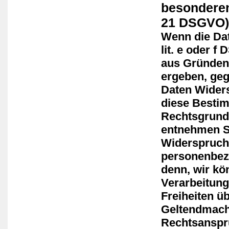
besonderen
21 DSGVO)
Wenn die Dat
lit. e oder f
aus Gründen,
ergeben, geg
Daten Widers
diese Bestim
Rechtsgrundl
entnehmen S
Widerspruch 
personenbezo
denn, wir kö
Verarbeitung
Freiheiten ü
Geltendmach
Rechtsansprü