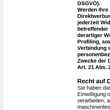
DSGVO).
Werden Ihre
Direktwerbun
jederzeit Wi
betreffende
derartiger W
Profiling, s
Verbindung s
personenbez
Zwecke der 
Art. 21 Abs.
Recht auf 
Sie haben das
Einwilligung o
verarbeiten, 
maschinenles