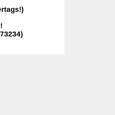
rtags!)
!
273234)