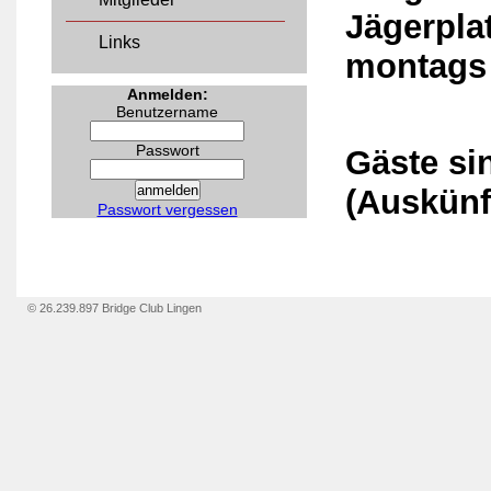
Jägerpla
Links
montags 
Anmelden:
Benutzername
Passwort
Gäste si
(Auskünf
Passwort vergessen
© 26.239.897 Bridge Club Lingen