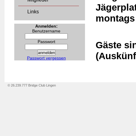
Jägerpla
Links
montags 
Anmelden:
Benutzername
Passwort
Gäste si
(Auskünf
Passwort vergessen
© 26.239.777 Bridge Club Lingen