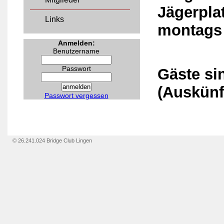
Jägerpla
Links
montags 
Anmelden:
Benutzername
Passwort
Gäste si
(Auskünf
Passwort vergessen
© 26.241.024 Bridge Club Lingen