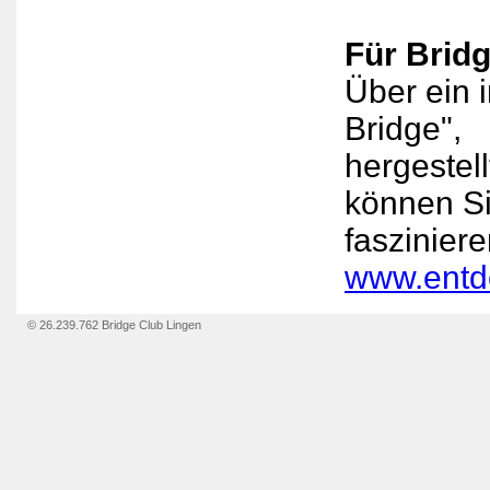
Für
Bridg
Über ein 
Bridge",
hergestel
können Si
fasziniere
www.entd
© 26.239.762 Bridge Club Lingen