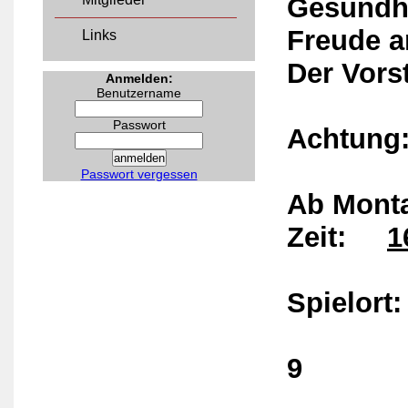
Gesundhe
Freude a
Links
Der Vors
Anmelden:
Benutzername
Passwort
Acht
Passwort vergessen
Ab Monta
Zeit:
1
Spielort
Lingen
9