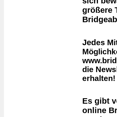
sich bew
größere 
Bridgeab
Jed
es
Mit
Möglichk
www.brid
die News
erhalten!
Es gibt 
online B