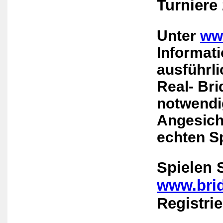
Turniere 
Unter
www
Informat
ausführli
Real- Bri
notwendi
Angesicht
echten S
Spielen 
www.bri
Registri