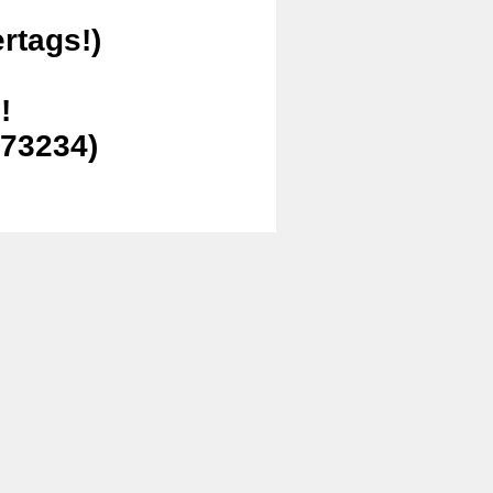
rtags!)
!
273234)