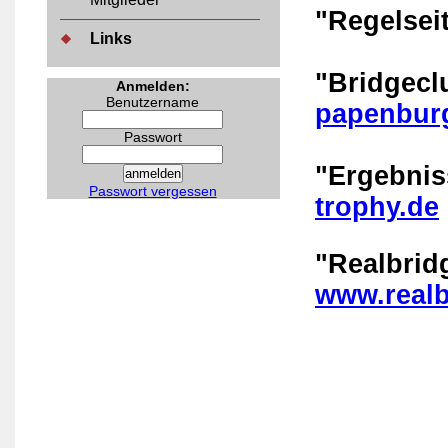
"Regelsei
Links
"Bridgec
Anmelden:
Benutzername
papenbur
Passwort
"Ergebni
Passwort vergessen
trophy.de
"Realbrid
www.realb