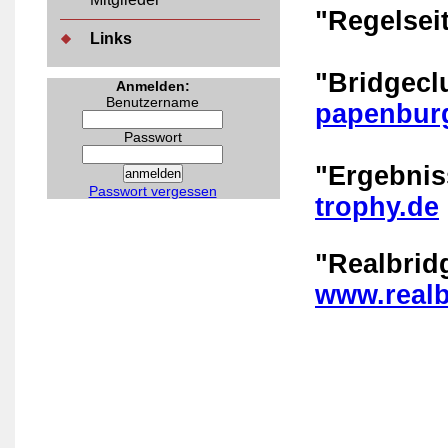
"Regelsei
Links
"Bridgec
Anmelden:
Benutzername
papenbur
Passwort
"Ergebni
Passwort vergessen
trophy.de
"Realbrid
www.realb