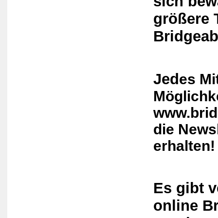
sich bew
größere 
Bridgeab
Jed
es
Mit
Möglichk
www.brid
die News
erhalten!
Es gibt 
online B