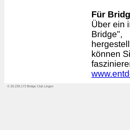
Für
Bridg
Über ein 
Bridge",
hergestel
können Si
fasziniere
www.entd
© 26.239.173 Bridge Club Lingen