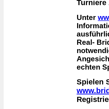
Turniere 
Unter
www
Informat
ausführli
Real- Bri
notwendi
Angesicht
echten S
Spielen 
www.bri
Registri