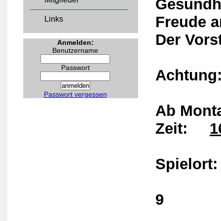
Gesundhe
Freude a
Links
Der Vors
Anmelden:
Benutzername
Passwort
Acht
Passwort vergessen
Ab Monta
Zeit:
1
Spielort
Lingen
9